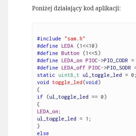
Poniżej działający kod aplikacji:
#include
"sam.h"
#define
LEDA
#define
Button
#define
LEDA_on PIOC
->
PIO_CODR
 =
#define
LEDA_off PIOC
->
PIO_SODR
 
static
uint8_t
ul_toggle_led
void
toggle_led
(
void
)

if
 (
ul_toggle_led
 == 0)

LEDA_on
ul_toggle_led
 = 1;

else