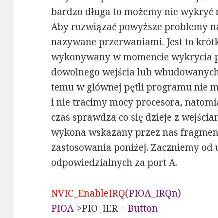
bardzo długa to możemy nie wykryć n
Aby rozwiązać powyższe problemy na
nazywane przerwaniami. Jest to kró
wykonywany w momencie wykrycia pr
dowolnego wejścia lub wbudowanych 
temu w głównej pętli programu nie m
i nie tracimy mocy procesora, natomi
czas sprawdza co się dzieje z wejścia
wykona wskazany przez nas fragmen
zastosowania poniżej. Zaczniemy od
odpowiedzialnych za port A.
NVIC_EnableIRQ
(
PIOA_IRQn
)
PIOA
->PIO_IER =
Button