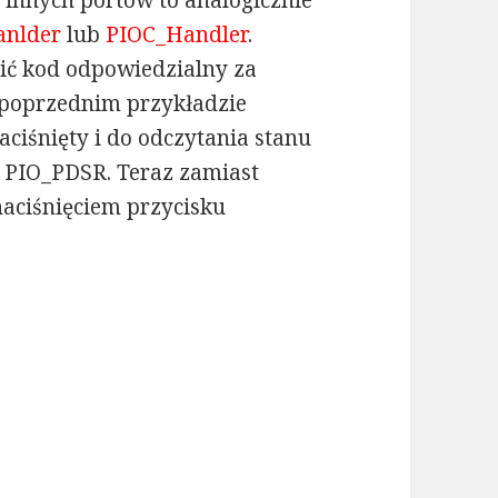
ć innych portów to analogicznie
anlder
lub
PIOC_Handler
.
ć kod odpowiedzialny za
W poprzednim przykładzie
naciśnięty i do odczytania stanu
 PIO_PDSR. Teraz zamiast
aciśnięciem przycisku