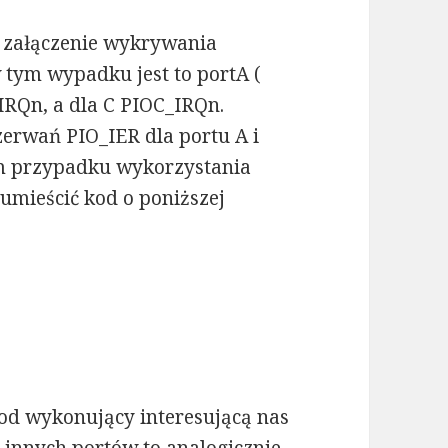
 załączenie wykrywania
tym wypadku jest to portA (
IRQn, a dla C PIOC_IRQn.
zerwań PIO_IER dla portu A i
ym przypadku wykorzystania
umieścić kod o poniższej
d wykonujący interesującą nas