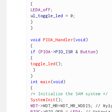
LEDA_off
ul_toggle_le
d
 = 0;

}

}

void
PIOA_Handler
(
void
)

if
 (
PIOA
->
PIO_ISR
 & 
Button
)

toggle_led
();

 }

int
main
(
void
)

/* Initialize the SAM system */
SystemInit
WDT
PIOC
->PIO_OER = 
LEDA