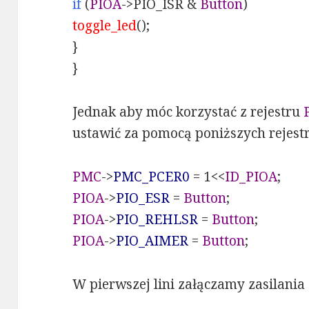
if
(
PIOA
->PIO_ISR &
Button
)
toggle_led
();
}
}
Jednak aby móc korzystać z rejestru
ustawić za pomocą poniższych rejest
PMC
->
PMC_PCER0
= 1<<
ID_PIOA
;
PIOA
->
PIO_ESR
=
Button
;
PIOA
->
PIO_REHLSR
=
Button
;
PIOA
->
PIO_AIMER
=
Button
;
W pierwszej lini załączamy zasilania 