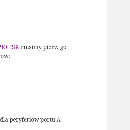
PIO_ISR
musimy pierw go
rów:
dla peryferiów portu A.