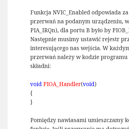
Funkcja NVIC_Enabled odpowiada za
przerwań na podanym urządzeniu, w 
PIA_IRQn), dla portu B było by PIOB_
Następnie musimy ustawić rejestr pr
interesującego nas wejścia. W każd
przerwań należy w kodzie programu 
składni:
void
PIOA_Handler
(
void
)
{
}
Pomiędzy nawiasami umieszczamy ko