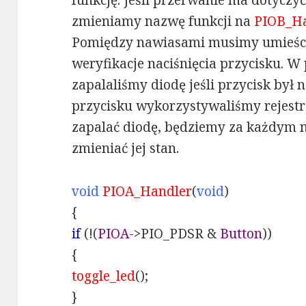
funkcję. Jeśli przerwanie ma dotyczy
zmieniamy nazwę funkcji na
PIOB_H
Pomiędzy nawiasami musimy umieści
weryfikacje naciśnięcia przycisku. 
zapalaliśmy diodę jeśli przycisk był 
przycisku wykorzystywaliśmy rejestr
zapalać diodę, będziemy za każdym n
zmieniać jej stan.
void
PIOA_Handler
(
void
)
{
if
(!(
PIOA
->PIO_PDSR &
Button
))
{
toggle_led
();
}